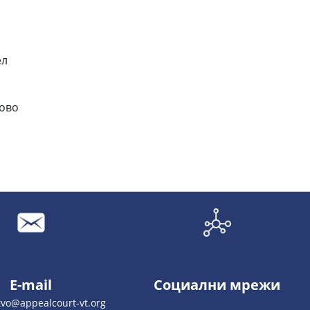
л
во
E-mail
Социални мрежи
tvo@appealcourt-vt.org