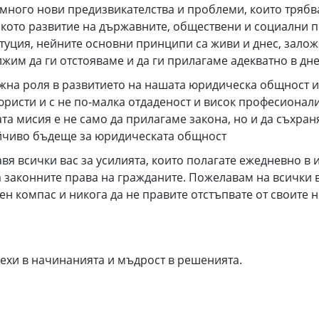
 много нови предизвикателства и проблеми, които трябв
ското развитие на държавните, обществени и социални 
уция, нейните основни принципи са живи и днес, залож
лжим да ги отстояваме и да ги прилагаме адекватно в д
 роля в развитието на нашата юридическа общност и 
юристи и с не по-малка отдаденост и висок професионал
шата мисия е не само да прилагаме закона, но и да съхра
ойчиво бъдеще за юридическата общност
сички вас за усилията, които полагате ежедневно в и
а законните права на гражданите. Пожелавам на всички
лен компас и никога да не правите отстъпвате от своите
и в начинанията и мъдрост в решенията.