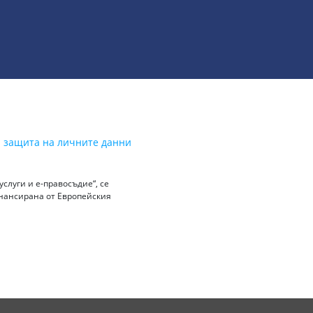
а защита на личните данни
слуги и е-правосъдие“, се
инансирана от Европейския