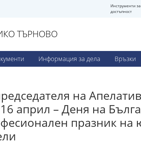
Инструменти за
достъпност
ЛИКО ТЪРНОВО
кументи
Информация за дела
Връзки
редседателя на Апелатив
16 април – Деня на Бълг
офесионален празник на 
ели