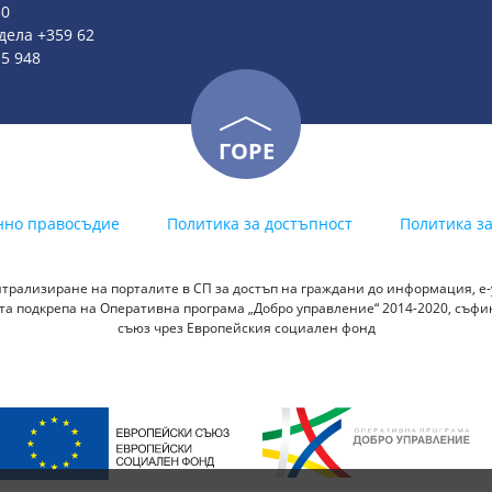
50
дела +359 62
15 948
ГОРЕ
нно правосъдие
Политика за достъпност
Политика з
трализиране на порталите в СП за достъп на граждани до информация, е-у
а подкрепа на Оперативна програма „Добро управление“ 2014-2020, съф
съюз чрез Европейския социален фонд